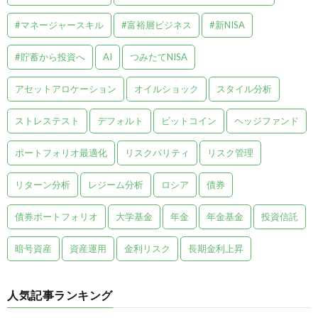
#マネージャースキル
#富裕層ビジネス
#新NISA
#貯蓄から投資へ
AI
つみたてNISA
アセットアロケーション
オイルショック
スタイル分析
ストレステスト
デフォルト
ビットコイン
ヘッジファンド
ポートフォリオ最適化
リスクパリティ
リスク管理
リターン分析
レジーム分析
ロシア
債券
債券ポートフォリオ
大学基金
年金
年金基金
投資信託
暗号資産
資産運用
金利リスク
長期金利上昇
人気記事ランキング