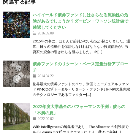
関連する記事
ハイイールド債券ファンドにはさらなる流動性の危
険があるでしょうか？ダービン・ワトソン統計値で
確認してください
2016.09.09
2015年の冬に、ほとんど前例がない状況が起こりました。通
常、日々の流動性を保証しなければならない投資信託が、投
資家の資金の引き出しを阻みました。Th[…]
債券ファンドのリターン・ベース定量分析アプロー
チ
2014.04.22
世界最大の債券ファンドの１つ、米国ミューチュアルファン
ド PIMCOの｢トータル・リターン・ファンド｣を MPIの最先端
のテクノロジーであるファクター[…]
2022年度大学基金のパフォーマンス予測：彼らの
「不満の夏」
2022.09.02
With Intelligence の編集者であり、The Allocator の創設者で
ある Leanna Orr 氏のリクエストにより、我々は今年[…]