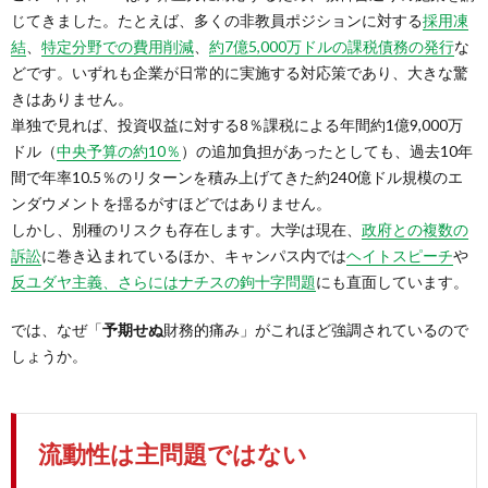
じてきました。たとえば、多くの非教員ポジションに対する
採用凍
結
、
特定分野での費用削減
、
約7億5,000万ドルの課税債務の発行
な
どです。いずれも企業が日常的に実施する対応策であり、大きな驚
きはありません。
単独で見れば、投資収益に対する8％課税による年間約1億9,000万
ドル（
中央予算の約10％
）の追加負担があったとしても、過去10年
間で年率10.5％のリターンを積み上げてきた約240億ドル規模のエ
ンダウメントを揺るがすほどではありません。
しかし、別種のリスクも存在します。大学は現在、
政府との複数の
訴訟
に巻き込まれているほか、キャンパス内では
ヘイトスピーチ
や
反ユダヤ主義、さらにはナチスの鉤十字問題
にも直面しています。
では、なぜ「
予期せぬ
財務的痛み」がこれほど強調されているので
しょうか。
流動性は主問題ではない