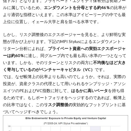
億ドル）となります。プライベート・エクイティ保有分は長期プー
ルに属しているため、
エンダウメントを分母とする約46％
の比率が
より適切な指標といえます。この水準はアイビーリーグの中でも最
上位に位置し、イェール大学と肩を並べる水準です。
しかし、リスク調整後のエクスポージャーを見ると、より鮮明な実
態が浮かび上がります。下記のMPI Stylusによるエンダウメント・
リターン分析によれば、
プライベート資産への実効エクスポージャ
ーは約60％
に達し、同グループ内でも最も高い水準の一つとなって
います。しかも、そのリターンとリスクの両方に
不均衡なほど大き
く寄与しているのがベンチャーキャピタル（VC）
です。
では、なぜ帳簿上の比率よりも高いのでしょうか。それは、実際の
投資が、資産クラスの代理として用いられるケンブリッジ・アソシ
エイツのPEおよびVC指数に対して、
はるかに高いベータ
を持ち得
るためです。もしポートフォリオをヘッジするのであれば、帳簿上
の比率ではなく、この
リスク調整後の
実効的なフットプリントに基
づいてヘッジすべきでしょう。