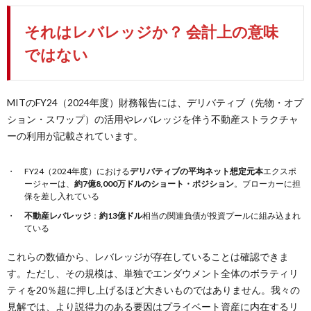
それはレバレッジか？ 会計上の意味
ではない
MITのFY24（2024年度）財務報告には、デリバティブ（先物・オプ
ション・スワップ）の活用やレバレッジを伴う不動産ストラクチャ
ーの利用が記載されています。
FY24（2024年度）における
デリバティブの平均ネット想定元本
エクスポ
ージャーは、
約7億8,000万ドルのショート・ポジション
。ブローカーに担
保を差し入れている
不動産レバレッジ
：
約13億ドル
相当の関連負債が投資プールに組み込まれ
ている
これらの数値から、レバレッジが存在していることは確認できま
す。ただし、その規模は、単独でエンダウメント全体のボラティリ
ティを20％超に押し上げるほど大きいものではありません。我々の
見解では、より説得力のある要因はプライベート資産に内在するリ