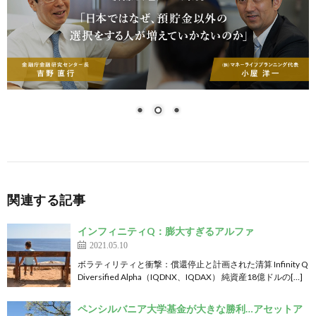
関連する記事
インフィニティQ：膨大すぎるアルファ
2021.05.10
ボラティリティと衝撃：償還停止と計画された清算 Infinity Q
Diversified Alpha（IQDNX、IQDAX） 純資産18億ドルの[…]
ペンシルバニア大学基金が大きな勝利…アセットア