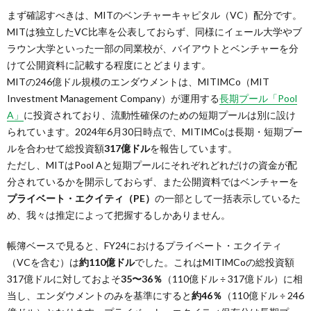
まず確認すべきは、MITのベンチャーキャピタル（VC）配分です。
MITは独立したVC比率を公表しておらず、同様にイェール大学やブ
ラウン大学といった一部の同業校が、バイアウトとベンチャーを分
けて公開資料に記載する程度にとどまります。
MITの246億ドル規模のエンダウメントは、MITIMCo（MIT
Investment Management Company）が運用する
長期プール「Pool
A」
に投資されており、流動性確保のための短期プールは別に設け
られています。2024年6月30日時点で、MITIMCoは長期・短期プー
ルを合わせて総投資額
317億ドル
を報告しています。
ただし、MITはPool Aと短期プールにそれぞれどれだけの資金が配
分されているかを開示しておらず、また公開資料ではベンチャーを
プライベート・エクイティ（PE）
の一部として一括表示しているた
め、我々は推定によって把握するしかありません。
帳簿ベースで見ると、FY24におけるプライベート・エクイティ
（VCを含む）は
約110億ドル
でした。これはMITIMCoの総投資額
317億ドルに対しておよそ
35〜36％
（110億ドル ÷ 317億ドル）に相
当し、エンダウメントのみを基準にすると
約46％
（110億ドル ÷ 246