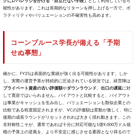
クにレバレッジをかける「目立たない手段」
として利用している可
能性があります。これは長期的なリターンを押し上げる一方で、ボ
ラティリティやバリュエーションの不確実性も高めます。
コーンブルース学長が備える「予期
せぬ事態」
確かに、FY25は表面的な業績が強く出る可能性があります。しか
し、実際の運営予算が持続的に圧迫されている状況では、経営陣は
プライベート資産の古い評価額
や
ダウンラウンド
、
出口の遅延
に対
して寛容ではいられません。バイアウトと比較すると、バイアウト
は事業がキャッシュを生み出し、バリュエーションも類似企業との
比較である程度固定されますが、VCの評価額は変動が激しく、特に
後期の成長ラウンドがリセットされれば大きく揺れ動きます。この
非対称性こそが、通常であれば十分に対応可能な1億9,000万ドル規
模の予算上の逆風を、より不安定に感じさせる要因となり得るので