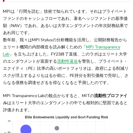
MPIは「行間を読む」技術で知られています。それはプライベート
ファンドのキャッシュフローであれ、著名ヘッジファンドの基準価
額（NAV）であれ、あるいは大学エンダウメントの年次財務結果で
あれ同じです。
数年前、我々はMPI Stylusの分析機能を活用し、公開財務報告から
エリート機関の内部構造を読み解くための「
MPI Transparency
Lab
」を立ち上げました。FY23終了直後、このラボはエリート大学
のエンダウメントが直面する
流動性逼迫
を警告し、プライベート・
エクイティ（PE）比率の高いポートフォリオは、政府による削減リ
スクが浮上するよりもはるか前に、PE持分を割引価格で売却し、さ
らなる債務を調達せざるを得なくなると予測したのです。
MPI Transparency Labの観点からすると、MITの
流動性プロファイ
ル
はエリート大学のエンダウメントの中でも相対的に堅固であると
評価されます。