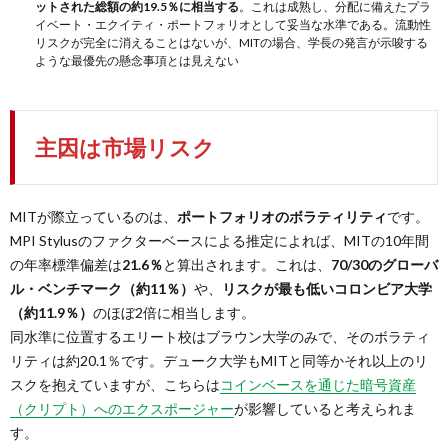
ットされた総額の約19.5％に相当する
。これは成熟し、分配に備えたプラ
イベート・エクイティ・ポートフォリオとして妥当な水準である。流動性
リスクが完全に消えることはないが、MITの場合、学長の発言が示唆する
ような最優先の懸念事項とは見えない
主因は市場リスク
MITが際立っているのは、
ポートフォリオのボラティリティ
です。
MPI Stylusのファクターベースによる推定によれば、MITの10年間
の年率標準偏差は
21.6％
と算出されます。これは、
70/30のグローバ
ル・ベンチマーク（約11％）
や、
リスクが最も低いコロンビア大学
（約11.9％）
のほぼ2倍に相当します。
同水準に位置するエリート校はブラウン大学のみで、そのボラティ
リティは約20.1％です。デューク大学もMITと同等かそれ以上のリ
スクを抱えていますが、こちらは
コインベースを通じた暗号資産
（クリプト）へのエクスポージャー
が影響していると考えられま
す。