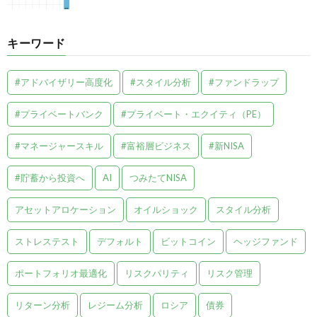
キーワード
#アドバイザリー高度化
#スタイル分析
#ファンドラップ
#プライベートバンク
#プライベート・エクイティ（PE）
#マネージャースキル
#富裕層ビジネス
#新NISA
#貯蓄から投資へ
AI
つみたてNISA
アセットアロケーション
オイルショック
スタイル分析
ストレステスト
デフォルト
ビットコイン
ヘッジファンド
ポートフォリオ最適化
リスクパリティ
リスク管理
リターン分析
レジーム分析
ロシア
債券