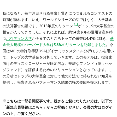
秋になると、毎年注目される興奮と驚きにつつまれるコンテストの
時期が訪れます。いえ、ワールドシリーズの話ではなく、大学基金
[1]
の決算報告の話です。2015年度のリターン
がトップの大学基金の
報告が入ってきました。それによれば、約14億ドルの運用資産を持
つ
ボウディン大学
が今までのところトップの栄誉(14.4%)に輝き、
基
金最大規模のハーバード大学は5.8%のリターンを記録しました
。今
回はMPIの特許取得済DSA(ダイナミックスタイル分析)モデルを用い
て、トップの大学基金を分析していきます。このモデルは、投資家
向けのディスクロージャーが限定的な、複雑なファンド（例：ヘッ
ジファンド）を評価するためのソリューションとなっています。こ
の分析はトップの大学基金に対して他の方法では得られない知見を
提供し、報告されるパフォーマンス結果の幅の要因を提示します。
※こちらは一部公開記事です。続きをご覧になりたい方は、以下の
「新規会員登録はこちら」からご登録ください。会員の方はログイ
ンの上、ご覧ください。