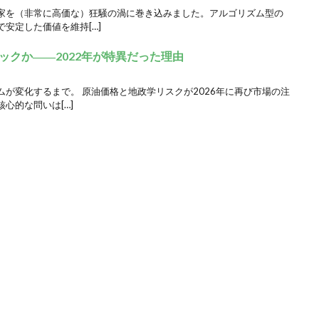
家を（非常に高価な）狂騒の渦に巻き込みました。アルゴリズム型の
安定した価値を維持[…]
ックか――2022年が特異だった理由
が変化するまで。 原油価格と地政学リスクが2026年に再び市場の注
心的な問いは[…]