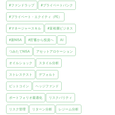
#ファンドラップ
#プライベートバンク
#プライベート・エクイティ（PE）
#マネージャースキル
#富裕層ビジネス
#新NISA
#貯蓄から投資へ
AI
つみたてNISA
アセットアロケーション
オイルショック
スタイル分析
ストレステスト
デフォルト
ビットコイン
ヘッジファンド
ポートフォリオ最適化
リスクパリティ
リスク管理
リターン分析
レジーム分析