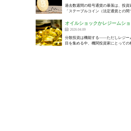
過去数週間の暗号通貨の暴落は、投資
「ステーブルコイン（法定通貨との間で
オイルショックかレジームショ
2026.04.09
分散投資は機能する――ただしレジーム
目を集める中、機関投資家にとっての核