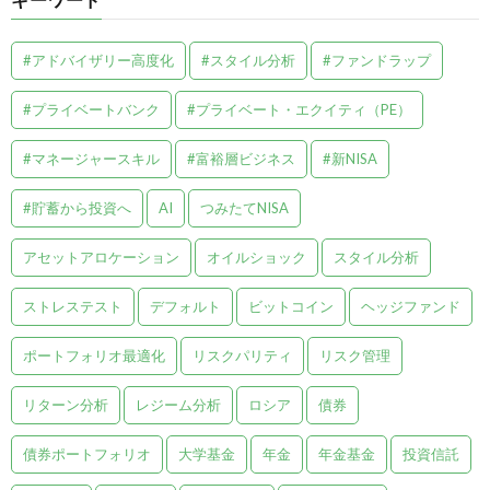
#アドバイザリー高度化
#スタイル分析
#ファンドラップ
#プライベートバンク
#プライベート・エクイティ（PE）
#マネージャースキル
#富裕層ビジネス
#新NISA
#貯蓄から投資へ
AI
つみたてNISA
アセットアロケーション
オイルショック
スタイル分析
ストレステスト
デフォルト
ビットコイン
ヘッジファンド
ポートフォリオ最適化
リスクパリティ
リスク管理
リターン分析
レジーム分析
ロシア
債券
債券ポートフォリオ
大学基金
年金
年金基金
投資信託