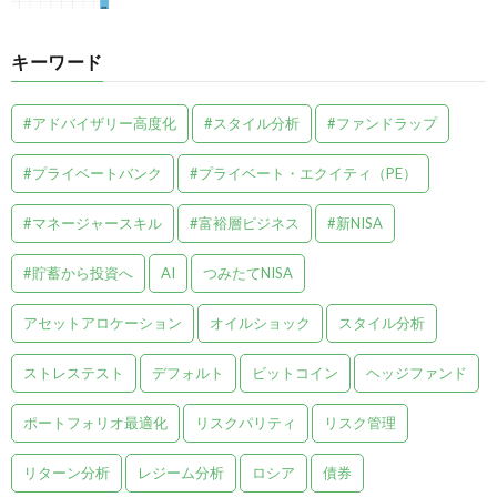
キーワード
#アドバイザリー高度化
#スタイル分析
#ファンドラップ
#プライベートバンク
#プライベート・エクイティ（PE）
#マネージャースキル
#富裕層ビジネス
#新NISA
#貯蓄から投資へ
AI
つみたてNISA
アセットアロケーション
オイルショック
スタイル分析
ストレステスト
デフォルト
ビットコイン
ヘッジファンド
ポートフォリオ最適化
リスクパリティ
リスク管理
リターン分析
レジーム分析
ロシア
債券