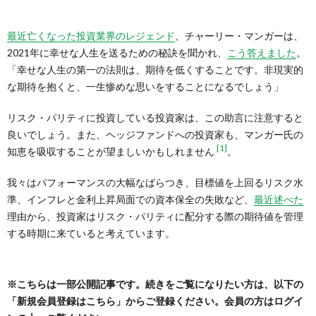
最近亡くなった投資業界のレジェンド
、チャーリー・マンガーは、
2021年に幸せな人生を送るための秘訣を聞かれ、
こう答えました
。
「幸せな人生の第一の法則は、期待を低くすることです。非現実的
な期待を抱くと、一生惨めな思いをすることになるでしょう」
リスク・パリティに投資している投資家は、この助言に注意すると
良いでしょう。また、ヘッジファンドへの投資家も、マンガー氏の
[1]
知恵を吸収することが望ましいかもしれません
。
我々はパフォーマンスの大幅なばらつき、目標値を上回るリスク水
準、インフレと金利上昇局面での資本保全の失敗など、
最近述べた
理由から、投資家はリスク・パリティに配分する際の期待値を管理
する時期に来ていると考えています。
※こちらは一部公開記事です。続きをご覧になりたい方は、以下の
「新規会員登録はこちら」からご登録ください。会員の方はログイ