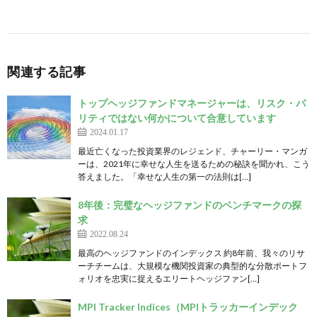
関連する記事
トップヘッジファンドマネージャーは、リスク・パ
リティではない何かについて合意しています
2024.01.17
最近亡くなった投資業界のレジェンド、チャーリー・マンガ
ーは、2021年に幸せな人生を送るための秘訣を聞かれ、こう
答えました。「幸せな人生の第一の法則は[…]
8年後：完璧なヘッジファンドのベンチマークの探
求
2022.08.24
最高のヘッジファンドのインデックス 約8年前、我々のリサ
ーチチームは、大規模な機関投資家の典型的な分散ポートフ
ォリオを忠実に捉えるエリートヘッジファン[…]
MPI Tracker Indices（MPIトラッカーインデック