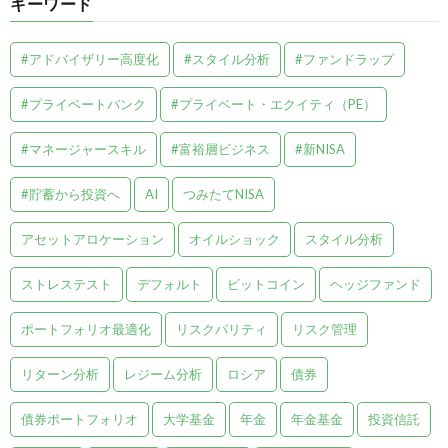
キーワード
#アドバイザリー高度化
#スタイル分析
#ファンドラップ
#プライベートバンク
#プライベート・エクイティ（PE）
#マネージャースキル
#富裕層ビジネス
#新NISA
#貯蓄から投資へ
AI
つみたてNISA
アセットアロケーション
オイルショック
スタイル分析
ストレステスト
デフォルト
ビットコイン
ヘッジファンド
ポートフォリオ最適化
リスクパリティ
リスク管理
リターン分析
レジーム分析
ロシア
債券
債券ポートフォリオ
大学基金
年金
年金基金
投資信託