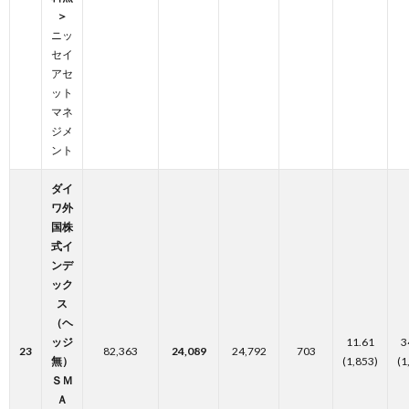
＞
ニッ
セイ
アセ
ット
マネ
ジメ
ント
ダイ
ワ外
国株
式イ
ンデ
ック
ス
（ヘ
ッジ
11.61
3
23
82,363
24,089
24,792
703
無）
(1,853)
(1
ＳＭ
Ａ