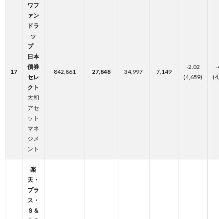
ワフ
ァン
ドラ
ッ
プ
日本
債券
-2.02
-
17
842,861
27,848
34,997
7,149
セレ
(4,659)
(4
クト
大和
アセ
ット
マネ
ジメ
ント
楽
天・
プラ
ス・
Ｓ＆