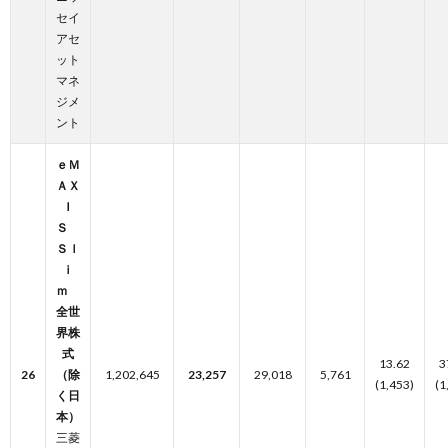
セイ
アセ
ット
マネ
ジメ
ント
ｅＭ
ＡＸ
Ｉ
Ｓ
Ｓｌ
ｉ
ｍ
全世
界株
式
13.62
3
26
（除
1,202,645
23,257
29,018
5,761
(1,453)
(1
く日
本）
三菱