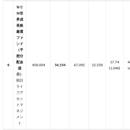
ＷＣ
Ｍ世
界成
長株
厳選
ファ
ンド
（予
想分
配金
17.74
4
8
458,004
54,554
67,092
12,538
提
(1,040)
(
示）
朝日
ライ
フア
セッ
トマ
ネジ
メン
ト