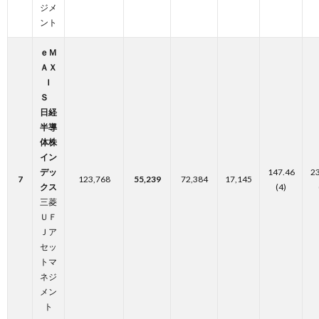
ジメ
ント
ｅＭ
ＡＸ
Ｉ
Ｓ
日経
半導
体株
イン
デッ
147.46
2
7
123,768
55,239
72,384
17,145
クス
(4)
三菱
ＵＦ
Ｊア
セッ
トマ
ネジ
メン
ト