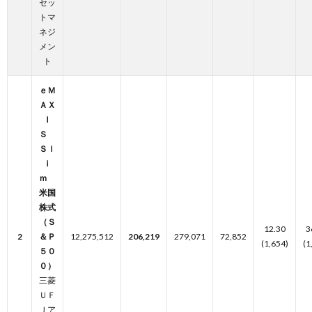
セッ
トマ
ネジ
メン
ト
ｅＭ
ＡＸ
Ｉ
Ｓ
Ｓｌ
ｉ
ｍ
米国
株式
（Ｓ
12.30
3
2
＆Ｐ
12,275,512
206,219
279,071
72,852
(1,654)
(1
５０
０）
三菱
ＵＦ
Ｊア