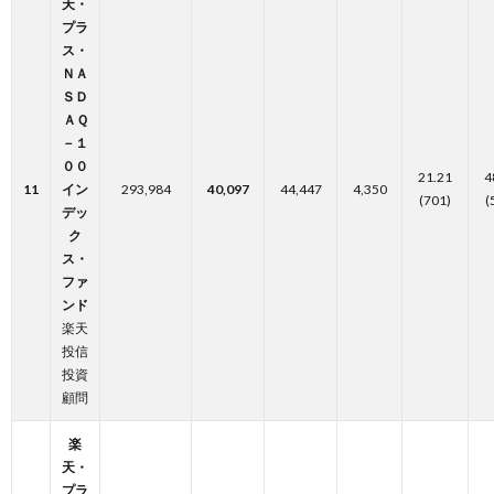
天・
プラ
ス・
ＮＡ
ＳＤ
ＡＱ
－１
００
21.21
4
11
イン
293,984
40,097
44,447
4,350
(701)
(
デッ
ク
ス・
ファ
ンド
楽天
投信
投資
顧問
楽
天・
プラ