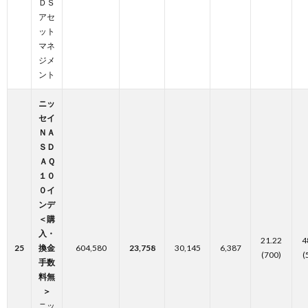
ＤＳ
アセ
ット
マネ
ジメ
ント
ニッ
セイ
ＮＡ
ＳＤ
ＡＱ
１０
０イ
ンデ
＜購
入・
21.22
4
25
換金
604,580
23,758
30,145
6,387
(700)
(
手数
料無
＞
ニッ