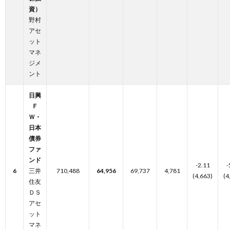
資）
野村
アセ
ット
マネ
ジメ
ント
日興
Ｆ
Ｗ・
日本
債券
ファ
ンド
-2.11
-
6
三井
710,488
64,956
69,737
4,781
(4,663)
(4
住友
ＤＳ
アセ
ット
マネ