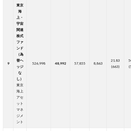
東京
海
上・
宇宙
関連
株式
ファ
ンド
（為
替ヘ
21.83
5
9
526,998
48,992
57,855
8,863
ッジ
(663)
(
な
し）
東京
海上
アセ
ット
マネ
ジメ
ント