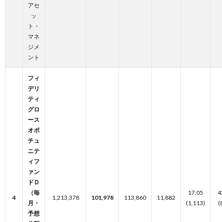
アセ
ッ
ト・
マネ
ジメ
ント
フィ
デリ
ティ
グロ
ース
オポ
チュ
ニテ
ィフ
ァン
ドＤ
（毎
17.05
4
4
1,213,378
101,978
113,860
11,882
月・
(1,113)
(
予想