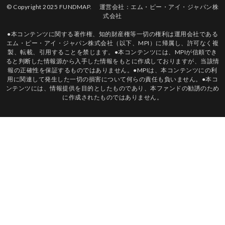
© Copyright 2025
FUNDMAP
.
運営会社：エム・ピー・アイ・ジャパン株
式会社
●本コンテンツに関する著作権、知的財産権等一切の権利は運用会社である
エム・ピー・アイ・ジャパン株式会社（以下、MPI）に帰属し、許可なく複
製、転載、引用することを禁じます。●本コンテンツには、MPIが信頼でき
ると判断した情報源から入手した情報をもとに作成しておりますが、当該情
報の正確性を保証するものではありません。●MPIは、本コンテンツにの利
用に関連して発生した一切の損害について何らの責任も負いません。●本コ
ンテンツには、情報提供を目的としたものであり、本ファンドの勧誘のため
に作成されたものではありません。