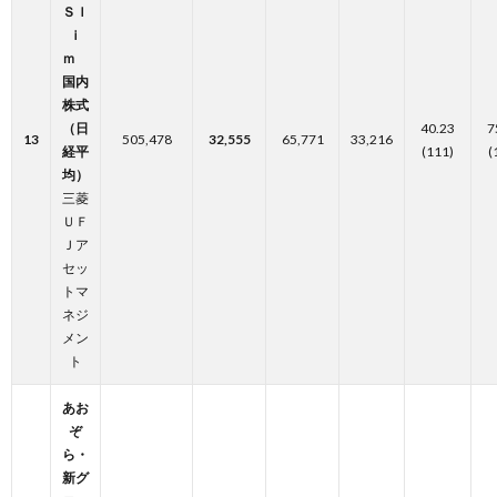
Ｓｌ
ｉ
ｍ
国内
株式
（日
40.23
7
13
505,478
32,555
65,771
33,216
経平
(111)
(
均）
三菱
ＵＦ
Ｊア
セッ
トマ
ネジ
メン
ト
あお
ぞ
ら・
新グ