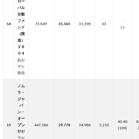
ロー
バル
分散
ファ
-
14
73,849
31,365
31,398
33
ンド
(-)
（限
追）
２６
０４
あお
ぞら
投信
ノム
ラ・
ジャ
パ
ン・
オー
40.40
8
15
プン
447,186
29,778
34,988
5,210
(109)
野村
アセ