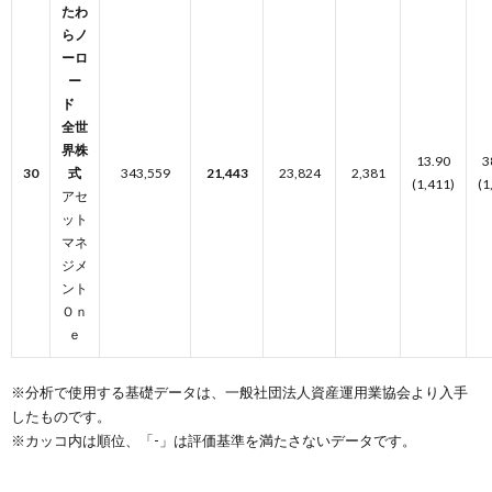
たわ
らノ
ーロ
ー
ド
全世
界株
13.90
3
30
式
343,559
21,443
23,824
2,381
(1,411)
(1
アセ
ット
マネ
ジメ
ント
Ｏｎ
ｅ
※分析で使用する基礎データは、一般社団法人資産運用業協会より入手
したものです。
※カッコ内は順位、「-」は評価基準を満たさないデータです。