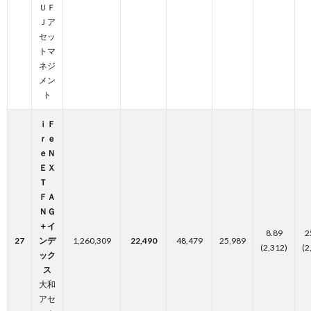
ＵＦ
Ｊア
セッ
トマ
ネジ
メン
ト
ｉＦ
ｒｅ
ｅＮ
ＥＸ
Ｔ
ＦＡ
ＮＧ
＋イ
8.89
2
27
ンデ
1,260,309
22,490
48,479
25,989
(2,312)
(2
ック
ス
大和
アセ