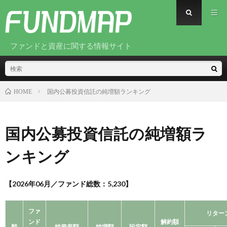
ファンドと資産に関する情報サイト
国内公募投資信託の純増額ランキング
HOME
国内公募投資信託の純増額ラ
ンキング
【
2026年06月／ファンド総数：
5,230】
ファ
リター
ンド
解約額
順
純資産額
純増額
設定額