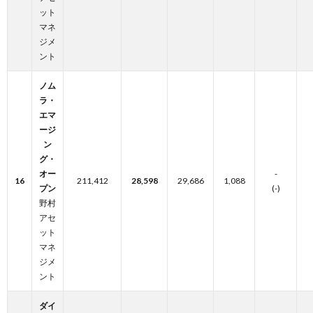
ット
マネ
ジメ
ント
ノム
ラ・
エマ
ージ
ン
グ・
オー
-
16
211,412
28,598
29,686
1,088
プン
(-)
野村
アセ
ット
マネ
ジメ
ント
ダイ