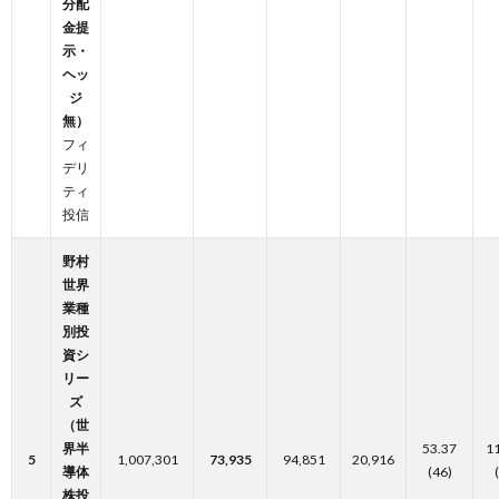
分配
金提
示・
ヘッ
ジ
無）
フィ
デリ
ティ
投信
野村
世界
業種
別投
資シ
リー
ズ
（世
界半
53.37
1
5
1,007,301
73,935
94,851
20,916
導体
(46)
株投