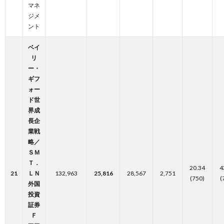
マネ
ジメ
ント
ベイ
リ
ー・
ギフ
ォー
ド世
界成
長企
業戦
略／
ＳＭ
Ｔ．
20.34
4
21
ＬＮ
132,963
25,816
28,567
2,751
(750)
(
外国
投資
証券
Ｆ