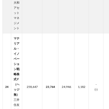
大和
アセ
ット
マネ
ジメ
ント
マテ
リア
ル・
イノ
ベー
ショ
ン戦
略株
式Ｆ
（ヘ
-
24
258,647
23,764
24,946
1,182
ッジ
(-)
無）
三井
住友