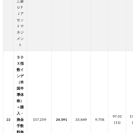
三菱
ＵＦ
Ｊア
セッ
トマ
ネジ
メン
ト
ＳＯ
Ｘ指
数イ
ンデ
（米
国半
導体
株）
＜購
入・
97.01
1
22
換金
157,259
24,091
33,849
9,758
(11)
手数
料無