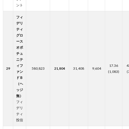
ント
フィ
デリ
ティ
グロ
ース
オポ
チュ
ニテ
ィフ
17.36
4
29
580,823
21,804
31,408
9,604
ァン
(1,083)
(
ドＢ
（ヘ
ッジ
無）
フィ
デリ
ティ
投信