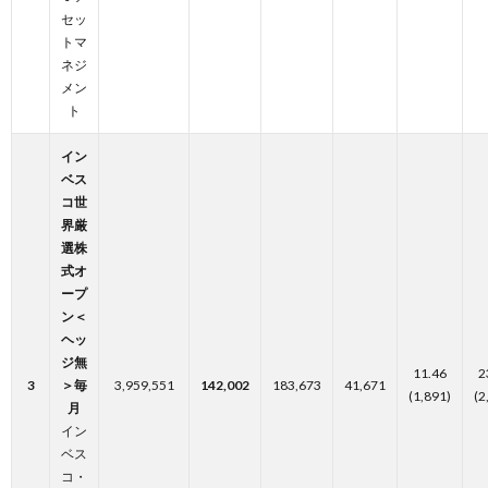
セッ
トマ
ネジ
メン
ト
イン
ベス
コ世
界厳
選株
式オ
ープ
ン＜
ヘッ
ジ無
11.46
2
3
＞毎
3,959,551
142,002
183,673
41,671
(1,891)
(2
月
イン
ベス
コ・