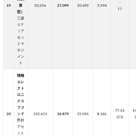
-
19
算
50,256
27,099
30,693
3,594
(-)
型）
三菱
ＵＦ
Ｊア
セッ
トマ
ネジ
メン
ト
情報
エレ
クト
ロニ
クス
ファ
77.01
1
20
ンド
232,611
26,879
35,041
8,162
(21)
野村
アセ
ット