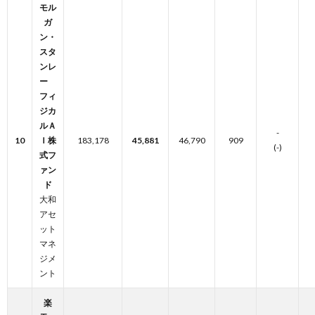
モル
ガ
ン・
スタ
ンレ
ー
フィ
ジカ
ルＡ
-
10
Ｉ株
183,178
45,881
46,790
909
(-)
式フ
ァン
ド
大和
アセ
ット
マネ
ジメ
ント
楽