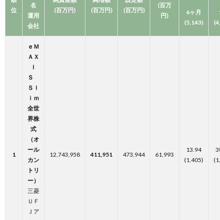
名
(百万
位
(百万円)
(百万円)
(百万円)
6ヶ月
運用
円)
(
5,143)
(
4
会社
ｅＭ
ＡＸ
Ｉ
Ｓ
Ｓｌ
ｉｍ
全世
界株
式
（オ
ール
13.94
3
1
12,743,958
411,951
473,944
61,993
カン
(1,405)
(1
トリ
ー）
三菱
ＵＦ
Ｊア