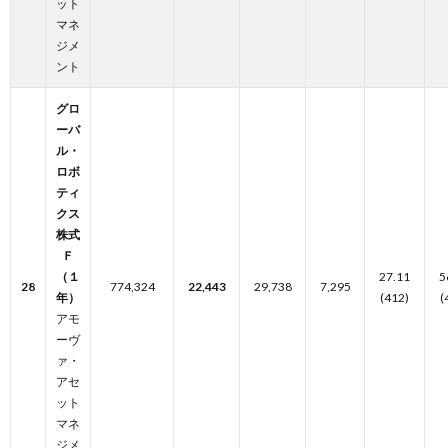
ット
マネ
ジメ
ント
グロ
ーバ
ル・
ロボ
ティ
クス
株式
Ｆ
（１
27.11
5
28
774,324
22,443
29,738
7,295
年）
(412)
(
アモ
ーヴ
ァ・
アセ
ット
マネ
ジメ