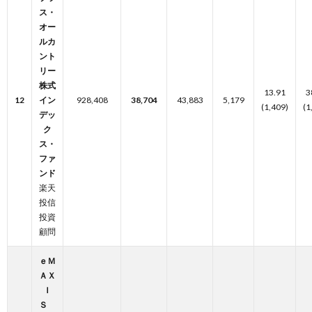
ス・
オー
ルカ
ント
リー
株式
13.91
3
12
イン
928,408
38,704
43,883
5,179
(1,409)
(1
デッ
ク
ス・
ファ
ンド
楽天
投信
投資
顧問
ｅＭ
ＡＸ
Ｉ
Ｓ