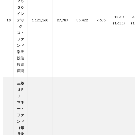
Ｐ５
００
イン
12.30
3
18
デッ
1,121,160
27,787
35,422
7,635
(1,655)
(1
ク
ス・
ファ
ンド
楽天
投信
投資
顧問
三菱
ＵＦ
Ｊ
マネ
ー・
ファ
ンド
（毎
月決